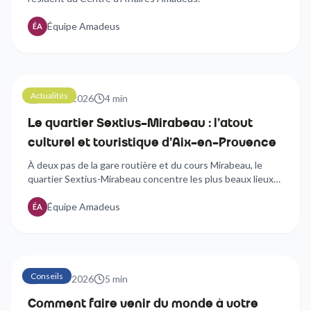
Équipe Amadeus
ÉA
Actualités
21 avril 2026
4
min
Le quartier Sextius-Mirabeau : l'atout
culturel et touristique d'Aix-en-Provence
À deux pas de la gare routière et du cours Mirabeau, le
quartier Sextius-Mirabeau concentre les plus beaux lieux
culturels d'Aix-en-Provence.
Équipe Amadeus
ÉA
Conseils
21 avril 2026
5
min
Comment faire venir du monde à votre