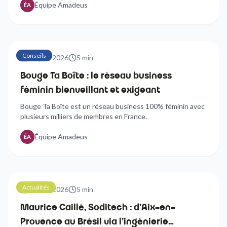
Équipe Amadeus
ÉA
Conseils
21 avril 2026
5
min
Bouge Ta Boîte : le réseau business
féminin bienveillant et exigeant
Bouge Ta Boîte est un réseau business 100% féminin avec
plusieurs milliers de membres en France.
Équipe Amadeus
ÉA
Actualités
21 avril 2026
5
min
Maurice Caillé, Soditech : d'Aix-en-
Provence au Brésil via l'ingénierie