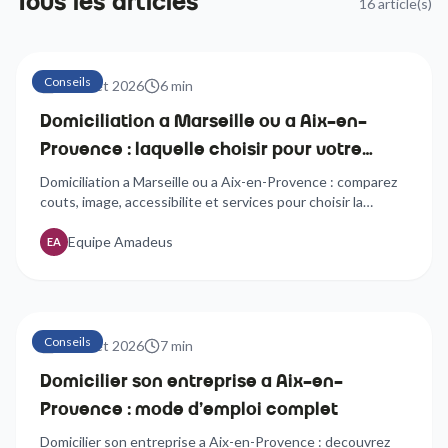
Tous les articles
16
article(s)
Conseils
24 juillet 2026
6
min
Domiciliation a Marseille ou a Aix-en-
Provence : laquelle choisir pour votre
entreprise ?
Domiciliation a Marseille ou a Aix-en-Provence : comparez
couts, image, accessibilite et services pour choisir la
meilleure adresse de siege social pour votre entreprise.
Equipe Amadeus
EA
Conseils
24 juillet 2026
7
min
Domicilier son entreprise a Aix-en-
Provence : mode d'emploi complet
Domicilier son entreprise a Aix-en-Provence : decouvrez