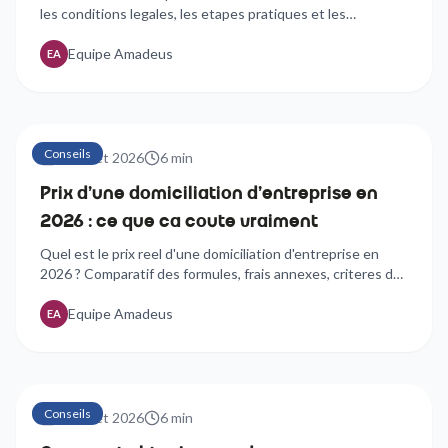
les conditions legales, les etapes pratiques et les
avantages du quartier Sextius-Mirabeau pour votre siege
social.
Equipe Amadeus
EA
Conseils
24 juillet 2026
6
min
Prix d'une domiciliation d'entreprise en
2026 : ce que ca coute vraiment
Quel est le prix reel d'une domiciliation d'entreprise en
2026 ? Comparatif des formules, frais annexes, criteres de
choix : tout ce qu'il faut savoir avant de signer.
Equipe Amadeus
EA
Conseils
24 juillet 2026
6
min