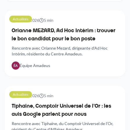
Actualités
21 avril 2026
5
min
Orianne MEZARD, Ad Hoc Intérim : trouver
le bon candidat pour le bon poste
Rencontre avec Orianne Mezard, dirigeante d'Ad Hoc
Intérim, résidente du Centre Amadeus.
Équipe Amadeus
ÉA
Actualités
21 avril 2026
5
min
Tiphaine, Comptoir Universel de l'Or : les
avis Google parlent pour nous
Rencontre avec Tiphaine, du Comptoir Universel de l'Or,
résident du Centre d'Affaires Amadeus.