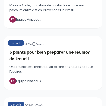
automobile
Maurice Caillé, fondateur de Soditech, raconte son
parcours entre Aix-en-Provence et le Brésil.
Équipe Amadeus
ÉA
Conseils
21 avril 2026
6
min
5 points pour bien préparer une réunion
de travail
Une réunion mal préparée fait perdre des heures à toute
l'équipe.
Équipe Amadeus
ÉA
Conseils
21 avril 2026
7
min