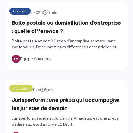
Conseils
24 juillet 2026
6
min
Boite postale ou domiciliation d'entreprise
: quelle difference ?
Boite postale et domiciliation d'entreprise sont souvent
confondues. Decouvrez leurs differences essentielles et
comment choisir la solution adaptee a votre activite.
Equipe Amadeus
EA
Actualités
21 avril 2026
5
min
Jurisperform : une prépa qui accompagne
les juristes de demain
Jurisperform, résident du Centre Amadeus, est une prépa
dédiée aux étudiants de L1 Droit.