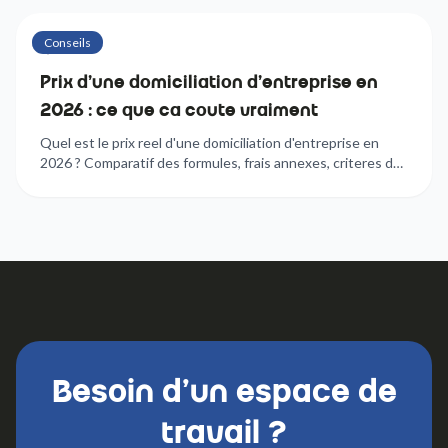
Conseils
6
min
Prix d'une domiciliation d'entreprise en
2026 : ce que ca coute vraiment
Quel est le prix reel d'une domiciliation d'entreprise en
2026 ? Comparatif des formules, frais annexes, criteres de
choix : tout ce qu'il faut savoir avant de signer.
Besoin d'un espace de
travail ?