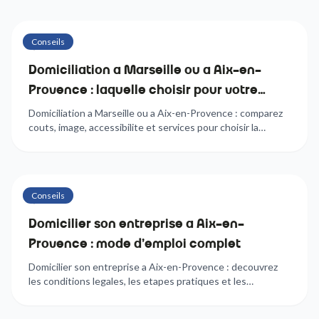
Conseils
6
min
Domiciliation a Marseille ou a Aix-en-
Provence : laquelle choisir pour votre
entreprise ?
Domiciliation a Marseille ou a Aix-en-Provence : comparez
couts, image, accessibilite et services pour choisir la
meilleure adresse de siege social pour votre entreprise.
Conseils
7
min
Domicilier son entreprise a Aix-en-
Provence : mode d'emploi complet
Domicilier son entreprise a Aix-en-Provence : decouvrez
les conditions legales, les etapes pratiques et les
avantages du quartier Sextius-Mirabeau pour votre siege
social.