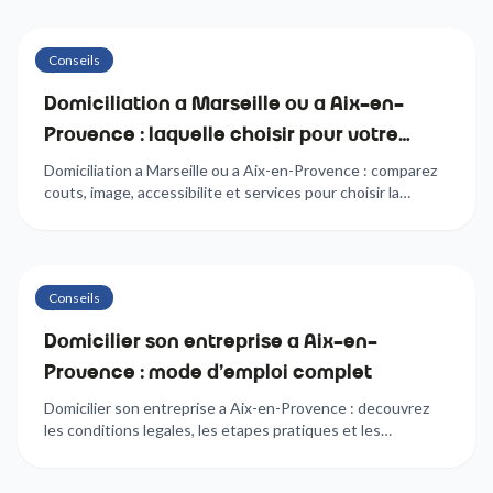
Conseils
6
min
Domiciliation a Marseille ou a Aix-en-
Provence : laquelle choisir pour votre
entreprise ?
Domiciliation a Marseille ou a Aix-en-Provence : comparez
couts, image, accessibilite et services pour choisir la
meilleure adresse de siege social pour votre entreprise.
Conseils
7
min
Domicilier son entreprise a Aix-en-
Provence : mode d'emploi complet
Domicilier son entreprise a Aix-en-Provence : decouvrez
les conditions legales, les etapes pratiques et les
avantages du quartier Sextius-Mirabeau pour votre siege
social.