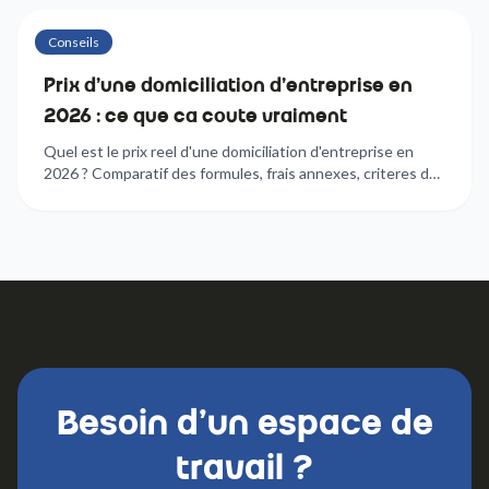
Conseils
6
min
Prix d'une domiciliation d'entreprise en
2026 : ce que ca coute vraiment
Quel est le prix reel d'une domiciliation d'entreprise en
2026 ? Comparatif des formules, frais annexes, criteres de
choix : tout ce qu'il faut savoir avant de signer.
Besoin d'un espace de
travail ?