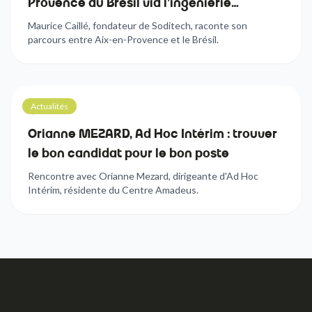
Provence au Brésil via l'ingénierie
automobile
Maurice Caillé, fondateur de Soditech, raconte son
parcours entre Aix-en-Provence et le Brésil.
Actualités
5
min
Orianne MEZARD, Ad Hoc Intérim : trouver
le bon candidat pour le bon poste
Rencontre avec Orianne Mezard, dirigeante d'Ad Hoc
Intérim, résidente du Centre Amadeus.