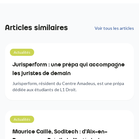
Articles similaires
Voir tous les articles
Actualités
5
min
Jurisperform : une prépa qui accompagne
les juristes de demain
Jurisperform, résident du Centre Amadeus, est une prépa
dédiée aux étudiants de L1 Droit.
Actualités
5
min
Maurice Caillé, Soditech : d'Aix-en-